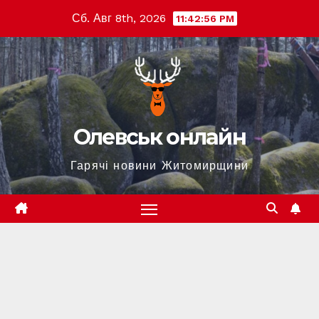
Перейти
Сб. Авг 8th, 2026
11:42:58 PM
к
содержимому
Олевськ онлайн
Гарячі новини Житомирщини