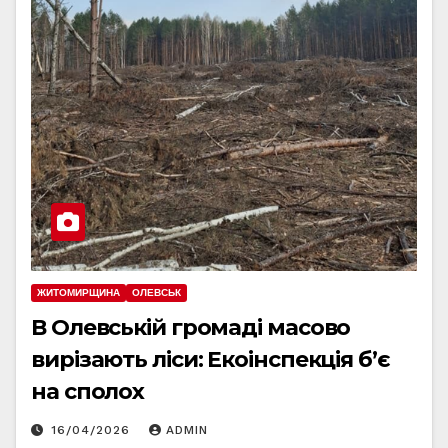
ЖИТОМИРЩИНА
ОЛЕВСЬК
В Олевській громаді масово
вирізають ліси: Екоінспекція б’є
на сполох
16/04/2026
ADMIN