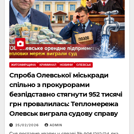
ЖИТОМИРЩИНА
КРИМИНАЛ
НОВИНИ
ОЛЕВСЬК
Спроба Олевської міськради
спільно з прокурорами
безпідставно стягнути 952 тисячі
грн провалилась: Тепломережа
Олевськ виграла судову справу
25/02/2026
ADMIN
Суд поставив крапку у справі № 906/212/24 яка