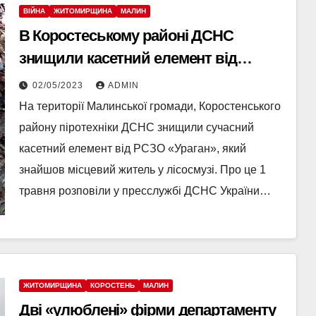
ВІЙНА
ЖИТОМИРЩИНА
МАЛИН
В Коростеському районі ДСНС
знищили касетний елемент від
«Урагану»
02/05/2023
ADMIN
На території Малинської громади, Коростенського
району піротехніки ДСНС знищили сучасний
касетний елемент від РСЗО «Ураган», який
знайшов місцевий житель у лісосмузі. Про це 1
травня розповіли у пресслужбі ДСНС України…
ЖИТОМИРЩИНА
КОРОСТЕНЬ
МАЛИН
Дві «улюблені» фірми департаменту