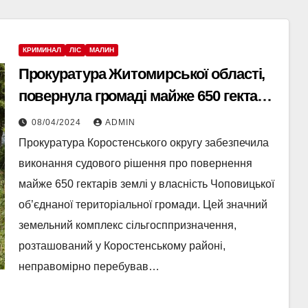
КРИМИНАЛ
ЛІС
МАЛИН
Прокуратура Житомирської області,
повернула громаді майже 650 гектарів
землі, що оцінюється у 162 мільйони
08/04/2024
ADMIN
гривень
Прокуратура Коростенського округу забезпечила
виконання судового рішення про повернення
майже 650 гектарів землі у власність Чоповицької
об’єднаної територіальної громади. Цей значний
земельний комплекс сільгосппризначення,
розташований у Коростенському районі,
неправомірно перебував…