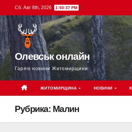
Перейти
Сб. Авг 8th, 2026
1:50:39 PM
к
содержимому
Олевськ онлайн
Гарячі новини Житомирщини
ЖИТОМИРЩИНА
НОВИНИ
Рубрика:
Малин