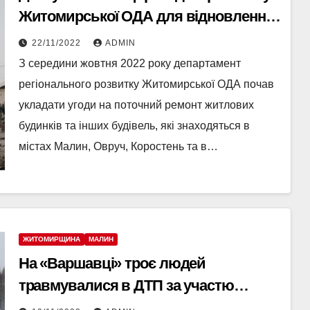
Житомирської ОДА для відновлення
пошкоджених обстрілами будинків
22/11/2022
ADMIN
З середини жовтня 2022 року департамент
регіонального розвитку Житомирської ОДА почав
укладати угоди на поточний ремонт житлових
будинків та інших будівель, які знаходяться в
містах Малин, Овруч, Коростень та в…
ЖИТОМИРЩИНА
МАЛИН
На «Варшавці» троє людей
травмувалися в ДТП за участю
вантажівки і легковика