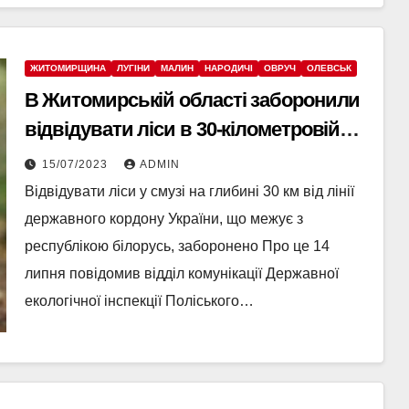
ЖИТОМИРЩИНА
ЛУГІНИ
МАЛИН
НАРОДИЧІ
ОВРУЧ
ОЛЕВСЬК
В Житомирській області заборонили
відвідувати ліси в 30-кілометровій
зоні біля кордону
15/07/2023
ADMIN
Відвідувати ліси у смузі на глибині 30 км від лінії
державного кордону України, що межує з
республікою білорусь, заборонено Про це 14
липня повідомив відділ комунікації Державної
екологічної інспекції Поліського…