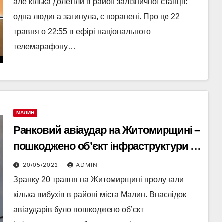
Малина
але кілька долетіли в район залізничної станції:
одна людина загинула, є поранені. Про це 22
травня о 22:55 в ефірі національного
телемарафону…
МАЛИН
Ранковий авіаудар на Житомирщині –
пошкоджено об’єкт інфраструктури та
близько сотні житлових будинків
20/05/2022
ADMIN
Зранку 20 травня на Житомирщині пролунали
кілька вибухів в районі міста Малин. Внаслідок
авіаударів було пошкоджено об’єкт