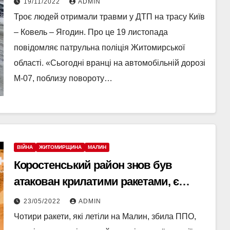
19/11/2022
ADMIN
Троє людей отримали травми у ДТП на трасу Київ
– Ковель – Ягодин. Про це 19 листопада
повідомляє патрульна поліція Житомирської
області. «Сьогодні вранці на автомобільній дорозі
М-07, поблизу повороту…
ВІЙНА
ЖИТОМИРЩИНА
МАЛИН
Коростенський район знов був
атакован крилатими ракетами, є
загиблий: Керівник Житомирської
23/05/2022
ADMIN
ОВА про наслідки ракетного обстрілу
Чотири ракети, які летіли на Малин, збила ППО,