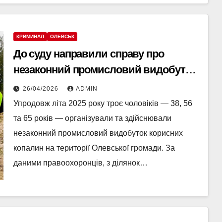
КРИМИНАЛ
ОЛЕВСЬК
До суду направили справу про
незаконний промисловий видобуток
пісковику на Олевщині
26/04/2026
ADMIN
Упродовж літа 2025 року троє чоловіків — 38, 56
та 65 років — організували та здійснювали
незаконний промисловий видобуток корисних
копалин на території Олевської громади. За
даними правоохоронців, з ділянок…