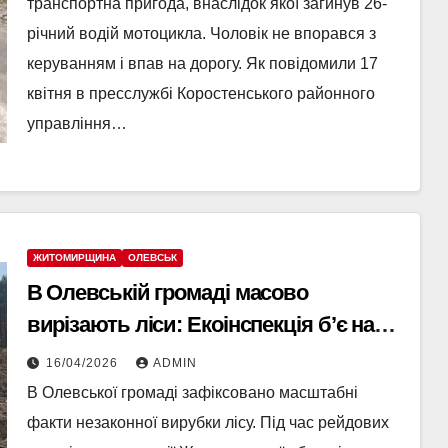
транспортна пригода, внаслідок якої загинув 26-
річний водій мотоцикла. Чоловік не впорався з
керуванням і впав на дорогу. Як повідомили 17
квітня в пресслужбі Коростенського районного
управління…
ЖИТОМИРЩИНА
ОЛЕВСЬК
В Олевській громаді масово
вирізають ліси: Екоінспекція б’є на
сполох
16/04/2026
ADMIN
В Олевської громаді зафіксовано масштабні
факти незаконної вирубки лісу. Під час рейдових