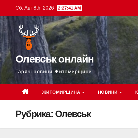
Перейти
Сб. Авг 8th, 2026
2:27:42 AM
к
содержимому
Олевськ онлайн
Гарячі новини Житомирщини
ЖИТОМИРЩИНА
НОВИНИ
Рубрика:
Олевськ