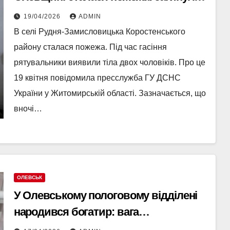
двоє чоловіків
19/04/2026
ADMIN
В селі Рудня-Замисловицька Коростенського
району сталася пожежа. Під час гасіння
рятувальники виявили тіла двох чоловіків. Про це
19 квітня повідомила пресслужба ГУ ДСНС
України у Житомирській області. Зазначається, що
вночі…
ОЛЕВСЬК
У Олевському пологовому відділені
народився богатир: вага
новонародженого — понад 5,7 кг