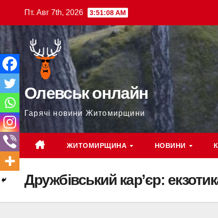
Перейти
Пт. Авг 7th, 2026
3:51:09 AM
к
содержимому
Олевськ онлайн
Гарячі новини Житомирщини
ЖИТОМИРЩИНА
НОВИНИ
Дружбівський кар’єр: екзот