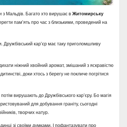
ки з Мальдів. Багато хто вирушає в
Житомирську
ерегти пам’ять про час з близькими, проведений на
и. Дружбівський кар’єр має таку приголомшливу
вдихати ніжний хвойний аромат, змішаний з яскравістю
дитинстві, доки хтось з берегу не покличе погрітися
а потім вирушають до Дружбівського кар’єру. Бо магія
ористовуваний для добування граніту, сьогодні
ійників, творчих натур.
инці зі своїми думками. І пофантазувати про