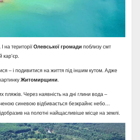
 І на території
Олевської громади
поблизу смт
 кар’єр.
ися – і подивитися на життя під іншим кутом. Адже
 картинку
Житомирщини
.
их пляжів. Через наявність на дні глини вода –
асиченою синевою відбивається безкрайнє небо…
добразив на полотні найщасливіше місце на землі.