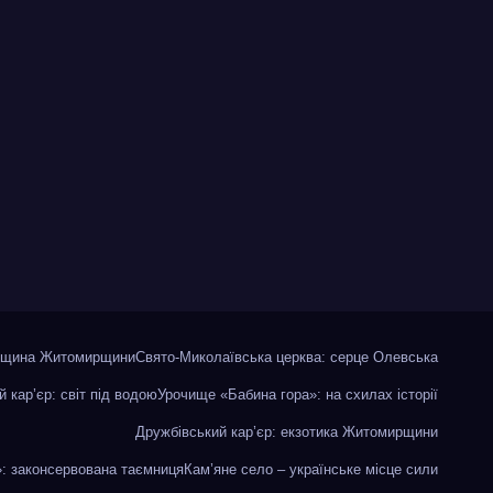
адщина Житомирщини
Свято-Миколаївська церква: серце Олевська
й кар’єр: світ під водою
Урочище «Бабина гора»: на схилах історії
Дружбівський кар’єр: екзотика Житомирщини
»: законсервована таємниця
Кам’яне село – українське місце сили