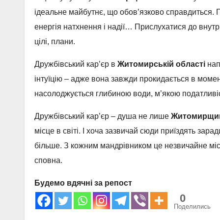
ідеальне майбутнє, що обов’язково справдиться. 
енергія натхнення і надії… Прислухатися до внутр
цілі, плани.
Дружбівський кар’єр в
Житомирській області
нап
інтуїцію – адже вона завжди прокидається в момен
насолоджується глибиною води, м’якою податливіс
Дружбівський кар’єр – душа не лише
Житомирщи
місце в світі. І хоча зазвичай сюди приїздять зара
більше. З кожним мандрівником це незвичайне місц
сповна.
Будемо вдячні за репост
0
Поделились