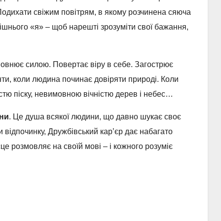
Подихати свіжим повітрям, в якому розчинена сяюча
ішнього «я» – щоб нарешті зрозуміти свої бажання,
овнює силою. Повертає віру в себе. Загострює
ти, коли людина починає довіряти природі. Коли
тю піску, невимовною вічністю дерев і небес…
ни
. Це душа всякої людини, що давно шукає своє
ди відпочинку, Дружбівський кар’єр дає набагато
е розмовляє на своїй мові – і кожного розуміє