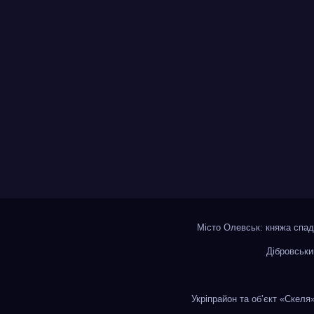
Місто Олевськ: княжа сп
Дібровськи
Укріпрайон та об’єкт «Скеля