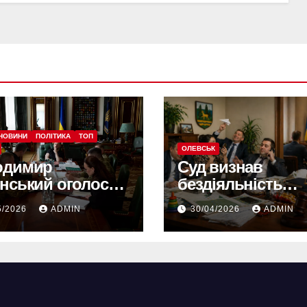
НОВИНИ
ПОЛІТИКА
ТОП
ОЛЕВСЬК
одимир
Суд визнав
нський оголосив
бездіяльність
штабну реформу
Олевської міськ
5/2026
ADMIN
30/04/2026
ADMIN
ї: що зміниться
та зобов’язав ус
з червня
порушення