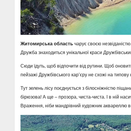
Житомирська область
чарує своєю незвіданістю.
Дружба знаходиться унікальної краси Дружбівський
Сюди їдуть, щоб відпочити від рутини. Щоб оновит
пейзажі Дружбівського кар’єру не схожі на типову
Тут зелень лісу поєднується з білосніжністю піщан
бірюзова! А ще – прозора, чиста-чиста. І в ній н
Враження, ніби мандрівний художник аквареллю ві