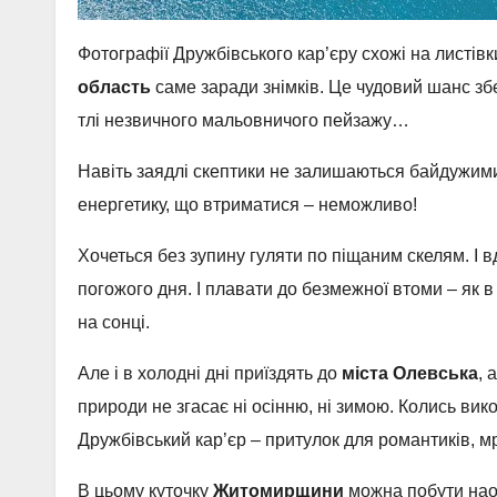
Фотографії Дружбівського кар’єру схожі на листів
область
саме заради знімків. Це чудовий шанс зб
тлі незвичного мальовничого пейзажу…
Навіть заядлі скептики не залишаються байдужим
енергетику, що втриматися – неможливо!
Хочеться без зупину гуляти по піщаним скелям. І 
погожого дня. І плавати до безмежної втоми – як в 
на сонці.
Але і в холодні дні приїздять до
міста Олевська
, 
природи не згасає ні осінню, ні зимою. Колись вик
Дружбівський кар’єр – притулок для романтиків, мр
В цьому куточку
Житомирщини
можна побути наод