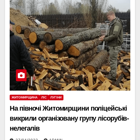
ЖИТОМИРЩИНА
ЛІС
ЛУГІНИ
На півночі Житомирщини поліцейські
викрили організовану групу лісорубів-
нелегалів