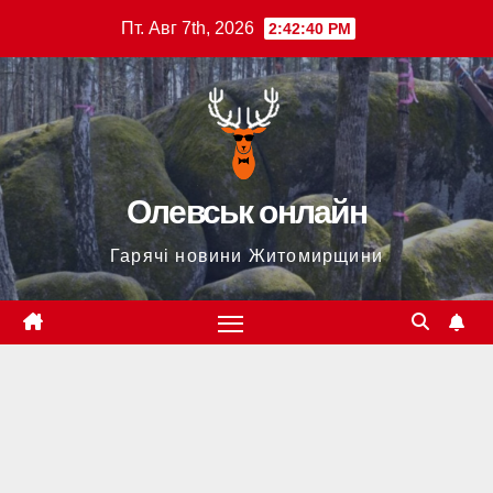
Перейти
Пт. Авг 7th, 2026
2:42:42 PM
к
содержимому
Олевськ онлайн
Гарячі новини Житомирщини