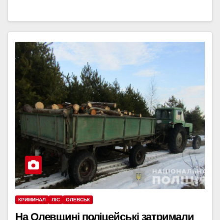
КРИМИНАЛ
ЛІС
ОЛЕВСЬК
На Олевщині поліцейські затримали