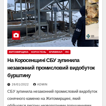
ЖИТОМИРЩИНА
КОРОСТЕНЬ
КРИМИНАЛ
ЛІС
На Коросенщині СБУ зупинила
незаконний промисловий видобуток
бурштину
26/01/2022
ADMIN
СБУ зупинила незаконний промисловий видобуток
сонячного каменю на Житомирщині, який
обійшовся регіону незворотними порушеннями