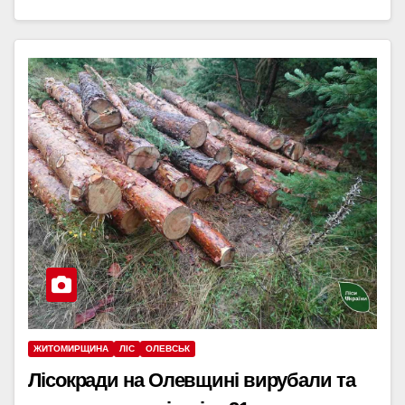
ЖИТОМИРЩИНА
ЛІС
ОЛЕВСЬК
Лісокради на Олевщині вирубали та