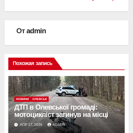
записям
От
admin
Похожая запись
НОВИНИ
ОЛЕВСЬК
ДТП в Олевської громаді:
мотоцикліст загинув на місці
АПР 17, 2026
ADMIN