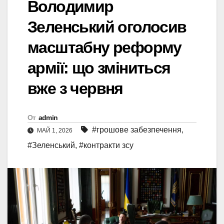
Володимир
Зеленський оголосив
масштабну реформу
армії: що зміниться
вже з червня
От
admin
#грошове забезпечення
,
МАЙ 1, 2026
#Зеленський
,
#контракти зсу