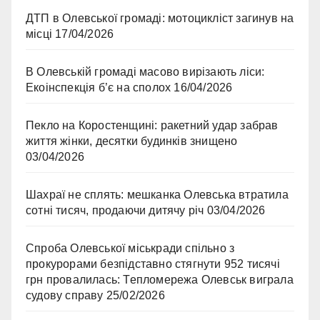
ДТП в Олевської громаді: мотоцикліст загинув на
місці
17/04/2026
В Олевській громаді масово вирізають ліси:
Екоінспекція б’є на сполох
16/04/2026
Пекло на Коростенщині: ракетний удар забрав
життя жінки, десятки будинків знищено
03/04/2026
Шахраї не сплять: мешканка Олевська втратила
сотні тисяч, продаючи дитячу річ
03/04/2026
Спроба Олевської міськради спільно з
прокурорами безпідставно стягнути 952 тисячі
грн провалилась: Тепломережа Олевськ виграла
судову справу
25/02/2026