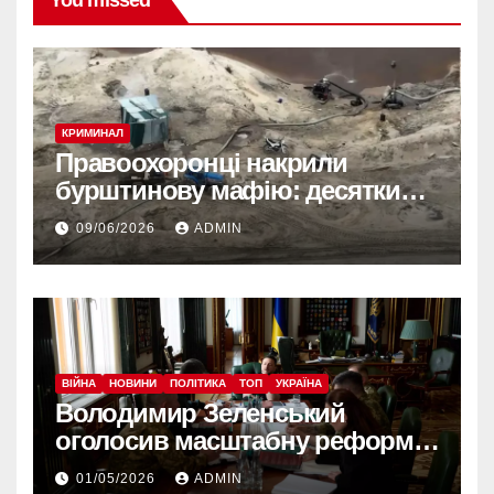
You missed
КРИМИНАЛ
Правоохоронці накрили
бурштинову мафію: десятки
обшуків у різних регіонах
09/06/2026
ADMIN
ВІЙНА
НОВИНИ
ПОЛІТИКА
ТОП
УКРАЇНА
Володимир Зеленський
оголосив масштабну реформу
армії: що зміниться вже з
01/05/2026
ADMIN