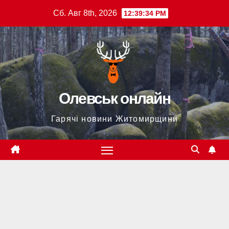
Перейти
Сб. Авг 8th, 2026
12:39:35 PM
к
содержимому
Олевськ онлайн
Гарячі новини Житомирщини