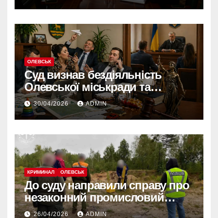
червня
ОЛЕВСЬК
Суд визнав бездіяльність
Олевської міськради та
зобов’язав усунути порушення
30/04/2026
ADMIN
КРИМИНАЛ
ОЛЕВСЬК
До суду направили справу про
незаконний промисловий
видобуток пісковику на
26/04/2026
ADMIN