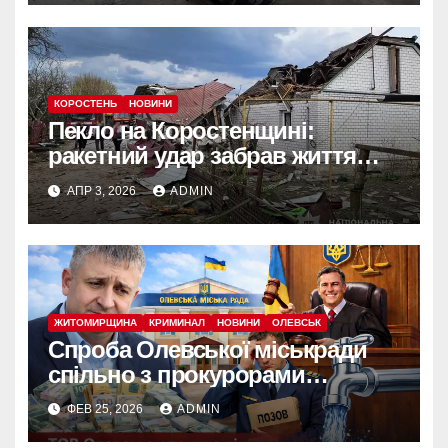
КОРОСТЕНЬ
НОВИНИ
Пекло на Коростенщині:
ракетний удар забрав життя
жінки, десятки будинків
АПР 3, 2026
ADMIN
знищено
ЖИТОМИРЩИНА
КРИМИНАЛ
НОВИНИ
ОЛЕВСЬК
Спроба Олевської міськради
спільно з прокурорами
безпідставно стягнути 952
ФЕВ 25, 2026
ADMIN
тисячі грн провалилась: