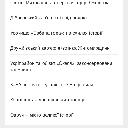
Свято-Миколаївська церква: серце Олевська
Дібровський кар’єр: світ під водою
Урочище «Бабина гора»: на схилах історії
Дружбівський кар’єр: екзотика Житомирщини
Укріпрайон та об’єкт «Скеля»: законсервована
таємниця
Кам’яне село – українське місце сили
Коростень – древлянська столиця
Овруч – місто великої історії