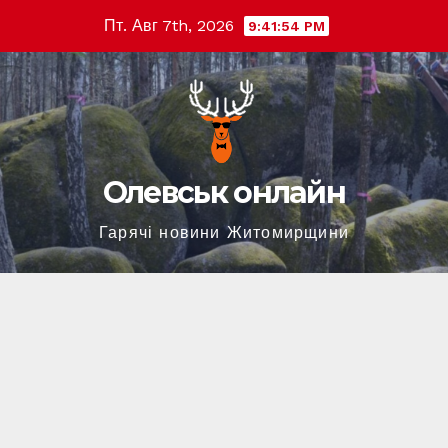
Перейти
Пт. Авг 7th, 2026
9:41:55 PM
к
содержимому
Олевськ онлайн
Гарячі новини Житомирщини