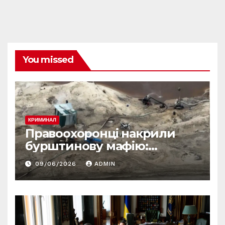
You missed
КРИМИНАЛ
Правоохоронці накрили
бурштинову мафію:
десятки обшуків у різних
09/06/2026
ADMIN
регіонах