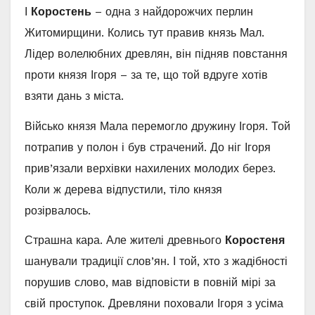
І
Коростень
– одна з найдорожчих перлин
Житомирщини. Колись тут правив князь Мал.
Лідер волелюбних древлян, він підняв повстання
проти князя Ігоря – за те, що той вдруге хотів
взяти дань з міста.
Військо князя Мала перемогло дружину Ігоря. Той
потрапив у полон і був страчений. До ніг Ігоря
прив’язали верхівки нахилених молодих берез.
Коли ж дерева відпустили, тіло князя
розірвалось.
Страшна кара. Але жителі древнього
Коростеня
шанували традиції слов’ян. І той, хто з жадібності
порушив слово, мав відповісти в повній мірі за
свій проступок. Древляни поховали Ігоря з усіма