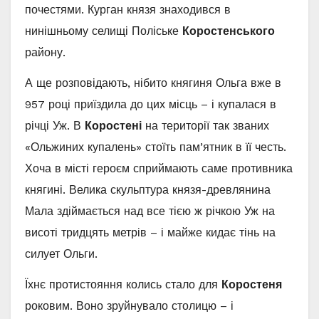
почестями. Курган князя знаходився в
нинішньому селищі Поліське
Коростенського
району.
А ще розповідають, нібито княгиня Ольга вже в
957 році приїздила до цих місць – і купалася в
річці Уж. В
Коростені
на території так званих
«Ольжиних купалень» стоїть пам’ятник в її честь.
Хоча в місті героєм сприймають саме противника
княгині. Велика скульптура князя-древлянина
Мала здіймається над все тією ж річкою Уж на
висоті тридцять метрів – і майже кидає тінь на
силует Ольги.
Їхнє протистояння колись стало для
Коростеня
роковим. Воно зруйнувало столицю – і