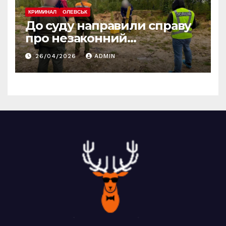
КРИМИНАЛ
ОЛЕВСЬК
До суду направили справу
про незаконний
промисловий видобуток
26/04/2026
ADMIN
пісковику на Олевщині