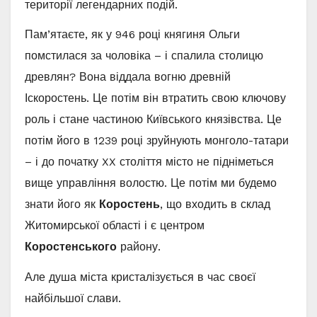
території легендарних подій.
Пам’ятаєте, як у 946 році княгиня Ольги
помстилася за чоловіка – і спалила столицю
древлян? Вона віддала вогню древній
Іскоростень. Це потім він втратить свою ключову
роль і стане частиною Київського князівства. Це
потім його в 1239 році зруйнують монголо-татари
– і до початку XX століття місто не підніметься
вище управління волостю. Це потім ми будемо
знати його як
Коростень
, що входить в склад
Житомирської області і є центром
Коростенського
району.
Але душа міста кристалізується в час своєї
найбільшої слави.