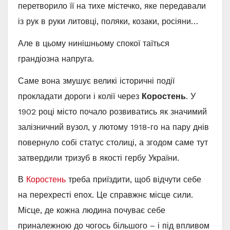
перетворило її на тихе містечко, яке передавали
із рук в руки литовці, поляки, козаки, росіяни…
Але в цьому нинішньому спокої таїться
грандіозна напруга.
Саме вона змушує великі історичні події
прокладати дороги і колії через
Коростень
. У
1902 році місто почало розвиватись як значимий
залізничний вузол, у лютому 1918-го на пару днів
повернуло собі статус столиці, а згодом саме тут
затвердили тризуб в якості гербу України.
В
Коростень
треба приїздити, щоб відчути себе
на перехресті епох. Це справжнє місце сили.
Місце, де кожна людина почуває себе
приналежною до чогось більшого – і під впливом