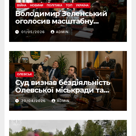
ВІЙНА
НОВИНИ
ПОЛІТИКА
ТОП
УКРАЇНА
Володимир Зеленський
оголосив масштабну
реформу армії: що
01/05/2026
ADMIN
зміниться вже з червня
ОЛЕВСЬК
Суд визнав бездіяльність
Олевської міськради та
зобов’язав усунути
30/04/2026
ADMIN
порушення