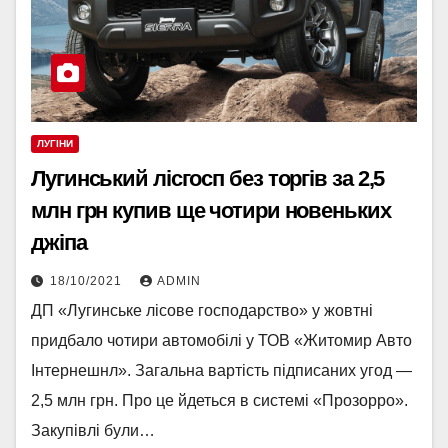
ЛУГІНИ
Лугинський лісгосп без торгів за 2,5
млн грн купив ще чотири новеньких
джіпа
18/10/2021
ADMIN
ДП «Лугинське лісове господарство» у жовтні
придбало чотири автомобілі у ТОВ «Житомир Авто
Інтернешнл». Загальна вартість підписаних угод —
2,5 млн грн. Про це йдеться в системі «Прозорро».
Закупівлі були…