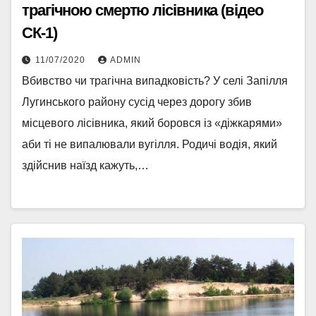
трагічною смертю лісівника (відео
СК-1)
11/07/2020
ADMIN
Вбивство чи трагічна випадковість? У селі Запілля
Лугинського району сусід через дорогу збив
місцевого лісівника, який боровся із «діжкарями»
аби ті не випалювали вугілля. Родичі водія, який
здійснив наїзд кажуть,…