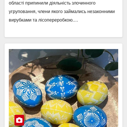
області припинили діяльність злочинного
угруповання, члени якого займались незаконними
вирубками та лісопереробкою.…