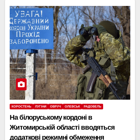
КОРОСТЕНЬ
ЛУГІНИ
ОВРУЧ
ОЛЕВСЬК
РАДОВЕЛЬ
На білоруському кордоні в
Житомирській області вводяться
додаткові режимні обмеження