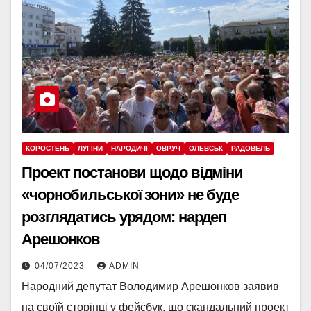
КОРОСТЕНЬ
ЛУГІНИ
НАРОДИЧІ
ОВРУЧ
ОЛЕВСЬК
РАДОВЕЛЬ
Проект постанови щодо відміни
«чорнобильської зони» не буде
розглядатись урядом: нардеп
Арешонков
04/07/2023
ADMIN
Народний депутат Володимир Арешонков заявив
на своїй сторінці у фейсбук, що скандальний проект