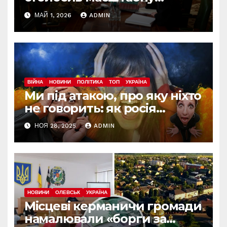
реформу армії: що
МАЙ 1, 2026
ADMIN
зміниться вже з червня
ВІЙНА
НОВИНИ
ПОЛІТИКА
ТОП
УКРАЇНА
Ми під атакою, про яку ніхто
не говорить: як росія
доводить українців до
НОЯ 28, 2025
ADMIN
втоми, паніки й розбрату
НОВИНИ
ОЛЕВСЬК
УКРАЇНА
Місцеві керманичи громади
намалювали «борги за