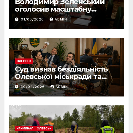
Володимир Зеленський
оголосив масштабну
реформу армії: що
01/05/2026
ADMIN
зміниться вже з червня
ОЛЕВСЬК
Суд визнав бездіяльність
Олевської міськради та
зобов’язав усунути
30/04/2026
ADMIN
порушення
КРИМИНАЛ
ОЛЕВСЬК