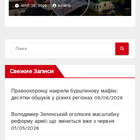
землю»: чому в Олевську
МАЙ 28, 2025
ADMIN
найбільші податки в Україні
Свежие Записи
Правоохоронці накрили бурштинову мафію:
десятки обшуків у різних регіонах
09/06/2026
Володимир Зеленський оголосив масштабну
реформу армії: що зміниться вже з червня
01/05/2026