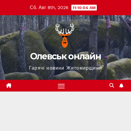
Перейти
Сб. Авг 8th, 2026
11:10:05 AM
к
содержимому
Олевськ онлайн
Гарячі новини Житомирщини