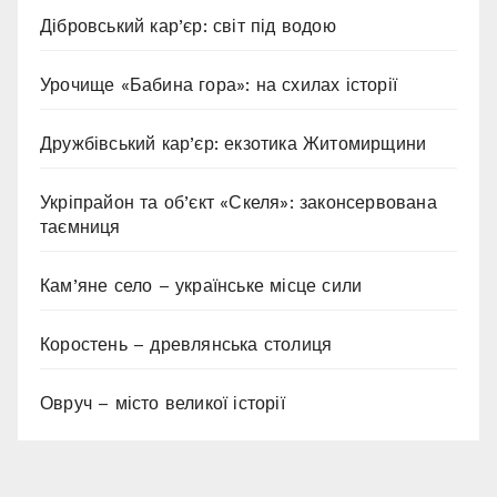
Дібровський кар’єр: світ під водою
Урочище «Бабина гора»: на схилах історії
Дружбівський кар’єр: екзотика Житомирщини
Укріпрайон та об’єкт «Скеля»: законсервована
таємниця
Кам’яне село – українське місце сили
Коростень – древлянська столиця
Овруч – місто великої історії