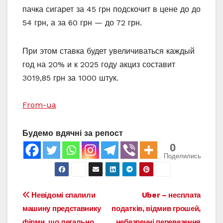
пачка сигарет за 45 грн подскочит в цене до до
54 грн, а за 60 грн — до 72 грн.
При этом ставка будет увеличиваться каждый
год на 20% и к 2025 году акциз составит
3019,85 грн за 1000 штук.
From-ua
Будемо вдячні за репост
0
Поделились
Навигация
Невідомі спалили
Uber – несплата
машину представнику
податків, відмив грошей,
по
фірми, що легально
небезпечні перевезення