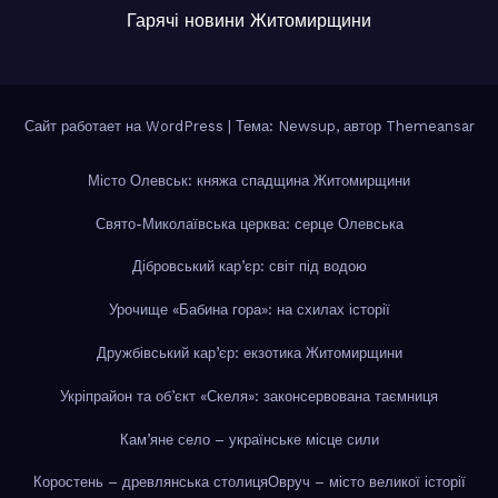
Гарячі новини Житомирщини
Сайт работает на WordPress
|
Тема: Newsup, автор
Themeansar
Місто Олевськ: княжа спадщина Житомирщини
Свято-Миколаївська церква: серце Олевська
Дібровський кар’єр: світ під водою
Урочище «Бабина гора»: на схилах історії
Дружбівський кар’єр: екзотика Житомирщини
Укріпрайон та об’єкт «Скеля»: законсервована таємниця
Кам’яне село – українське місце сили
Коростень – древлянська столиця
Овруч – місто великої історії