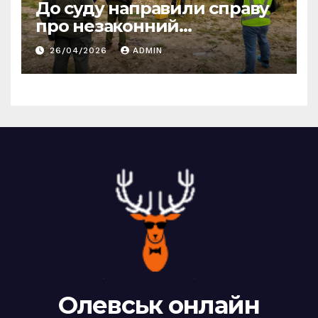
До суду направили справу
про незаконний
промисловий видобуток
26/04/2026
ADMIN
пісковику на Олевщині
Олевськ онлайн