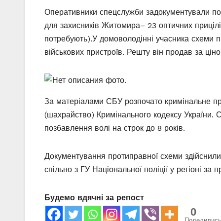
Оперативники спецслужби задокументували пост
для захисників Житомира– 23 оптичних прицілів-
потребують).У домоволодінні учасника схеми п
військових пристроїв. Решту він продав за цін
За матеріалами СБУ розпочато кримінальне про
(шахрайство) Кримінального кодексу України. С
позбавлення волі на строк до 8 років.
Документування протиправної схеми здійснили 
спільно з ГУ Національної поліції у регіоні з
Будемо вдячні за репост
0
Поделилис