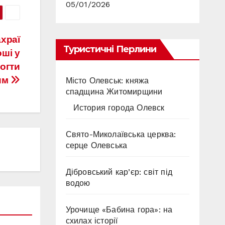
05/01/2026
храї
Туристичні Перлини
ші у
огти
им
Місто Олевськ: княжа
спадщина Житомирщини
История города Олевск
Свято-Миколаївська церква:
серце Олевська
Дібровський кар’єр: світ під
водою
Урочище «Бабина гора»: на
схилах історії