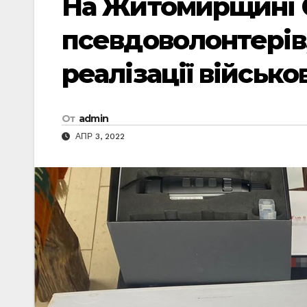
На Житомирщині 
псевдоволонтерів,
реалізації військо
От
admin
АПР 3, 2022