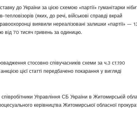
авку до України за цією схемою «партії» гуманітарки ніби
тепловізорів (яких, до речі, військові справді вкрай
равоохоронці виявили нереалізовані залишки «партії» — 1
ою від 70 тисяч гривень за одиницю.
вадження стосовно співучасників схеми за ч.3 ст.190
анкцією цієї статті передбачено покарання у вигляді
співробітники Управління СБ України в Житомирській обла
а процесуального керівництва Житомирської обласної прокура
ь