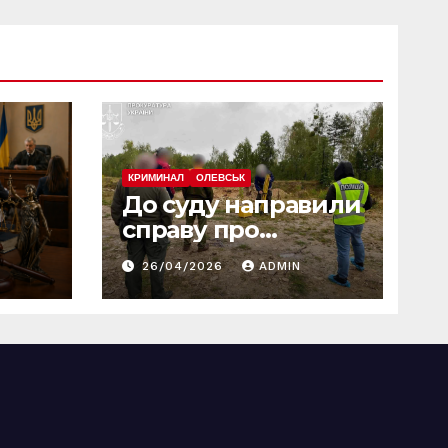
КРИМИНАЛ
ОЛЕВСЬК
До суду направили
справу про
незаконний
26/04/2026
ADMIN
промисловий
нути
видобуток
пісковику на
Олевщині