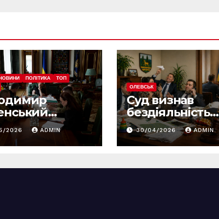
НОВИНИ
ПОЛІТИКА
ТОП
ОЛЕВСЬК
одимир
Суд визнав
енський
бездіяльність
лосив
Олевської
05/2026
ADMIN
30/04/2026
ADMIN
штабну
міськради та
орму армії: що
зобов’язав усу
ниться вже з
порушення
вня