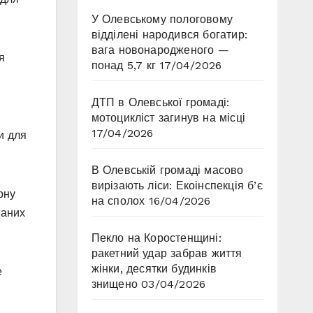
У Олевському пологовому
відділені народився богатир:
вага новонародженого —
я
понад 5,7 кг
17/04/2026
ДТП в Олевської громаді:
мотоцикліст загинув на місці
17/04/2026
и для
В Олевській громаді масово
вирізають ліси: Екоінспекція б’є
рну
на сполох
16/04/2026
ваних
Пекло на Коростенщині:
ракетний удар забрав життя
жінки, десятки будинків
е
знищено
03/04/2026