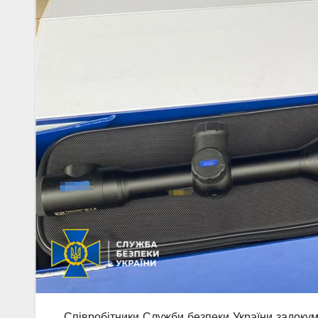
Співробітники Служби безпеки України задокум