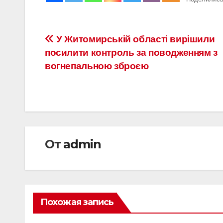
Навигация
У Житомирській області вирішили
посилити контроль за поводженням з
по
вогнепальною зброєю
записям
От
admin
Похожая запись