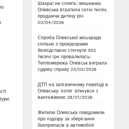
Шахраї не сплять: мешканка
то
Олевська втратила сотні тисяч,
продаючи дитячу річ
03/04/2026
3
Спроба Олевської міськради
спільно з прокурорами
безпідставно стягнути 952
тисячі грн провалилась:
Тепломережа Олевськ виграла
судову справу
25/02/2026
ДТП на залізничному переїзді в
Олевську: потяг зіткнувся з
сті
вантажівкою
28/01/2026
тури.
Жителю Олевська повідомили
про підозру за зберігання
боєприпасів в автомобілі