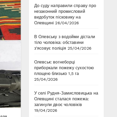
До суду направили справу про
незаконний промисловий
видобуток пісковику на
Олевщині
26/04/2026
В Олевську з водойми дістали
тіло чоловіка: обставини
з’ясовує поліція
25/04/2026
Олевськ: вогнеборці
приборкали пожежу сухостою
площею близько 1,5 га
25/04/2026
У селі Рудня-Замисловицька на
Олевщині сталася пожежа:
загинули двоє чоловіків
19/04/2026
 для