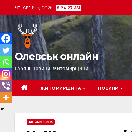
Перейти
Чт. Авг 6th, 2026
9:24:28 AM
к
содержимому
Олевськ онлайн
Гарячі новини Житомирщини
ЖИТОМИРЩИНА
НОВИНИ
ЖИТОМИРЩИНА