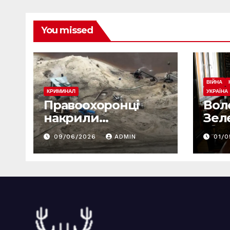
You missed
ВІЙНА
КРИМИНАЛ
УКРАЇНА
Правоохоронці
Вол
накрили
Зел
бурштинову
ого
09/06/2026
ADMIN
01/
мафію: десятки
мас
обшуків у різних
реф
регіонах
змі
чер