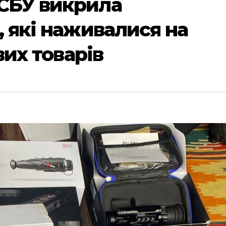
СБУ викрила
 які наживалися на
вих товарів