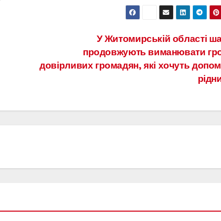
У Житомирській області ша
продовжують виманювати гро
довірливих громадян, які хочуть допом
рідн