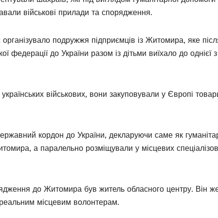
давали військові прилади та спорядження.
організувало подружжя підприємців із Житомира, яке післ
ї федерації до України разом із дітьми виїхало до однієї з
країнських військових, вони закуповували у Європі товар
ержавний кордон до України, декларуючи саме як гуманіта
итомира, а паралельно розміщували у місцевих спеціалізо
рядження до Житомира був житель обласного центру. Він ж
 реальним місцевим волонтерам.