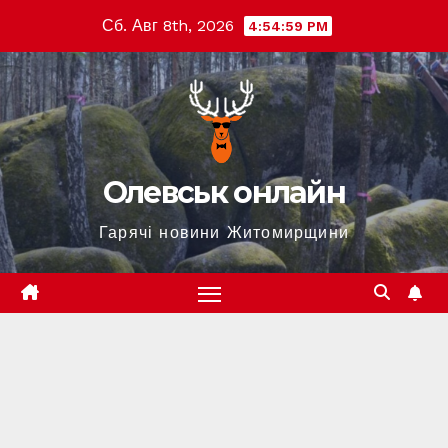
Перейти
Сб. Авг 8th, 2026
4:55:00 PM
к
содержимому
Олевськ онлайн
Гарячі новини Житомирщини