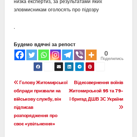
низка експертиз, за результатами яких
зловмисникам оголосять про підозру
.
Будемо вдячні за репост
0
Поделились
Навигация
Голову Житомирської
Відеозвернення воїнів
облради призвали на
Житомирськой 95 та 79-
по
військову службу, він
ї бригад ДШВ ЗС України
записям
підписав
розпорядження про
своє «увільнення»