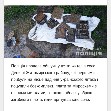
Поліція провела обшуки у п’яти жителів села
Дениші Житомирського району, які першими
прибули на місце падіння українського літака і
поцупили боєкомплект, плати та мікросхеми з
цінними металами, а також табельну зброю
загиблого пілота, який врятував їхнє село.