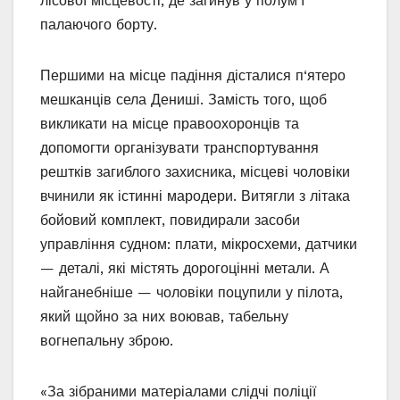
лісової місцевості, де загинув у полум’ї
палаючого борту.
Першими на місце падіння дісталися п‘ятеро
мешканців села Дениші. Замість того, щоб
викликати на місце правоохоронців та
допомогти організувати транспортування
рештків загиблого захисника, місцеві чоловіки
вчинили як істинні мародери. Витягли з літака
бойовий комплект, повидирали засоби
управління судном: плати, мікросхеми, датчики
— деталі, які містять дорогоцінні метали. А
найганебніше — чоловіки поцупили у пілота,
який щойно за них воював, табельну
вогнепальну зброю.
«За зібраними матеріалами слідчі поліції