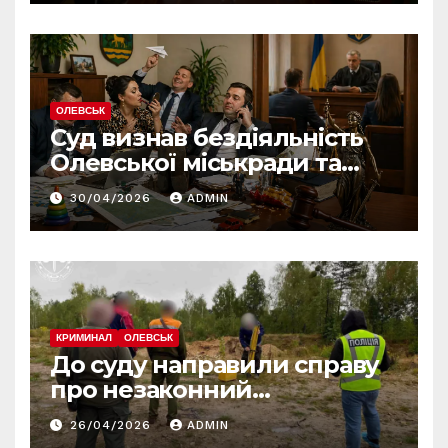
ОЛЕВСЬК
Суд визнав бездіяльність
Олевської міськради та
зобов’язав усунути
30/04/2026
ADMIN
порушення
КРИМИНАЛ
ОЛЕВСЬК
До суду направили справу
про незаконний
промисловий видобуток
26/04/2026
ADMIN
пісковику на Олевщині