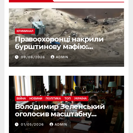
КРИМИНАЛ
Правоохоронці накрили
бурштинову мафію:
десятки обшуків у різних
09/06/2026
ADMIN
регіонах
ВІЙНА
НОВИНИ
ПОЛІТИКА
ТОП
УКРАЇНА
Володимир Зеленський
оголосив масштабну
реформу армії: що
01/05/2026
ADMIN
зміниться вже з червня