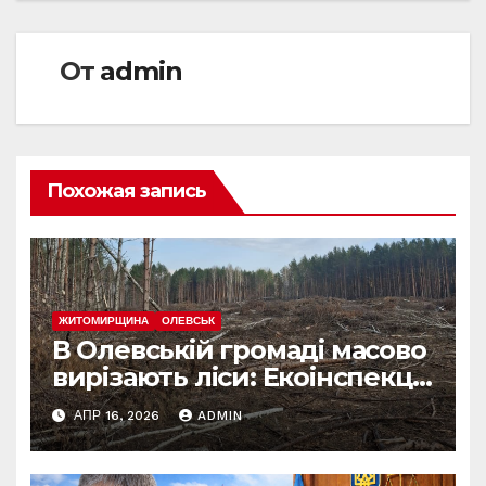
От
admin
Похожая запись
ЖИТОМИРЩИНА
ОЛЕВСЬК
В Олевській громаді масово
вирізають ліси: Екоінспекція
б’є на сполох
АПР 16, 2026
ADMIN