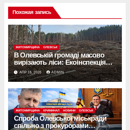
Похожая запись
ЖИТОМИРЩИНА
ОЛЕВСЬК
В Олевській громаді масово
вирізають ліси: Екоінспекція
б’є на сполох
АПР 16, 2026
ADMIN
ЖИТОМИРЩИНА
КРИМИНАЛ
НОВИНИ
ОЛЕВСЬК
Спроба Олевської міськради
спільно з прокурорами