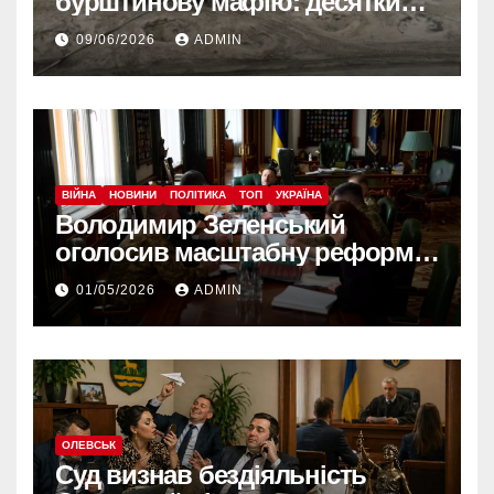
бурштинову мафію: десятки
обшуків у різних регіонах
09/06/2026
ADMIN
ВІЙНА
НОВИНИ
ПОЛІТИКА
ТОП
УКРАЇНА
Володимир Зеленський
оголосив масштабну реформу
армії: що зміниться вже з
01/05/2026
ADMIN
червня
ОЛЕВСЬК
Суд визнав бездіяльність