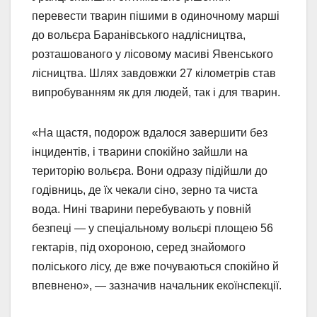
перевести тварин пішими в одиночному марші
до вольєра Баранівського надлісництва,
розташованого у лісовому масиві Явенського
лісництва. Шлях завдовжки 27 кілометрів став
випробуванням як для людей, так і для тварин.
«На щастя, подорож вдалося завершити без
інцидентів, і тварини спокійно зайшли на
територію вольєра. Вони одразу підійшли до
годівниць, де їх чекали сіно, зерно та чиста
вода. Нині тварини перебувають у повній
безпеці — у спеціальному вольєрі площею 56
гектарів, під охороною, серед знайомого
поліського лісу, де вже почуваються спокійно й
впевнено», — зазначив начальник екоїнспекції.