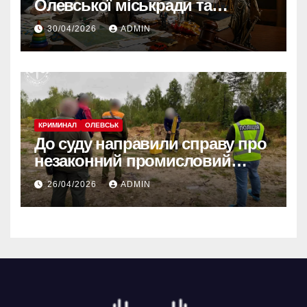
Олевської міськради та
зобов’язав усунути порушення
30/04/2026
ADMIN
КРИМИНАЛ
ОЛЕВСЬК
До суду направили справу про
незаконний промисловий
видобуток пісковику на
26/04/2026
ADMIN
Олевщині