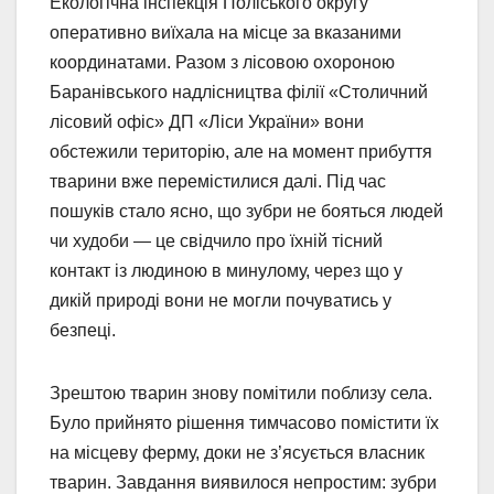
Екологічна інспекція Поліського округу
оперативно виїхала на місце за вказаними
координатами. Разом з лісовою охороною
Баранівського надлісництва філії «Столичний
лісовий офіс» ДП «Ліси України» вони
обстежили територію, але на момент прибуття
тварини вже перемістилися далі. Під час
пошуків стало ясно, що зубри не бояться людей
чи худоби — це свідчило про їхній тісний
контакт із людиною в минулому, через що у
дикій природі вони не могли почуватись у
безпеці.
Зрештою тварин знову помітили поблизу села.
Було прийнято рішення тимчасово помістити їх
на місцеву ферму, доки не з’ясується власник
тварин. Завдання виявилося непростим: зубри