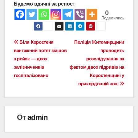
Будемо вдячні за репост
0
Поделились
Навигация
Біля Коростеня
Поліція Житомирщини
вантажний потяг зійшов
проводить
по
з рейок — двох
розслідування за
записям
залізничників
фактом двох підривів на
госпіталізовано
Коростенщині у
прикордонній зоні
От
admin