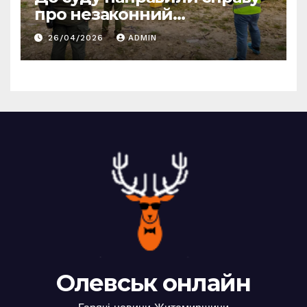
про незаконний
промисловий видобуток
26/04/2026
ADMIN
пісковику на Олевщині
Олевськ онлайн