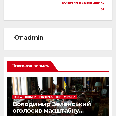
копалин в заповіднику
От
admin
Похожая запись
ВІЙНА
НОВИНИ
ПОЛІТИКА
ТОП
УКРАЇНА
Володимир Зеленський
оголосив масштабну