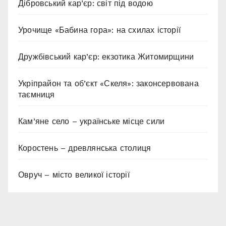
Дібровський кар’єр: світ під водою
Урочище «Бабина гора»: на схилах історії
Дружбівський кар’єр: екзотика Житомирщини
Укріпрайон та об’єкт «Скеля»: законсервована
таємниця
Кам’яне село – українське місце сили
Коростень – древлянська столиця
Овруч – місто великої історії