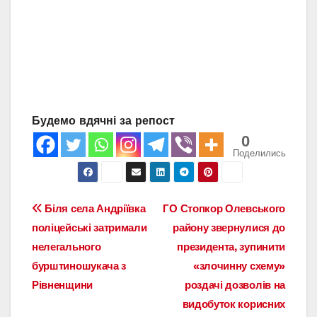
Будемо вдячні за репост
0
Поделились
Навигация
Біля села Андріївка
ГО Стопкор Олевського
поліцейські затримали
району звернулися до
по
нелегального
президента, зупинити
записям
бурштиношукача з
«злочинну схему»
Рівненщини
роздачі дозволів на
видобуток корисних