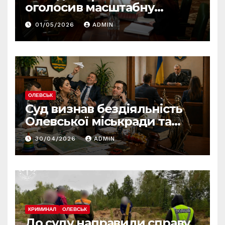
оголосив масштабну
реформу армії: що
01/05/2026
ADMIN
зміниться вже з червня
ОЛЕВСЬК
Суд визнав бездіяльність
Олевської міськради та
зобов’язав усунути
30/04/2026
ADMIN
порушення
КРИМИНАЛ
ОЛЕВСЬК
До суду направили справу