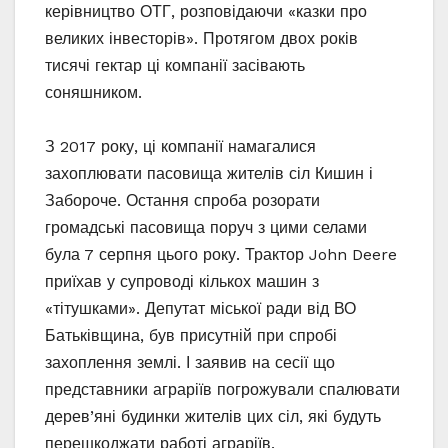
керівництво ОТГ, розповідаючи «казки про
великих інвесторів». Протягом двох років
тисячі гектар ці компанії засівають
соняшником.
З 2017 року, ці компанії намагалися
захоплювати пасовища жителів сіл Кишин і
Забороче. Остання спроба розорати
громадські пасовища поруч з цими селами
була 7 серпня цього року. Трактор John Deere
приїхав у супроводі кількох машин з
«тітушками». Депутат міської ради від ВО
Батьківщина, був присутній при спробі
захоплення землі. І заявив на сесії що
представники аграріїв погрожували спалювати
дерев’яні будинки жителів цих сіл, які будуть
перешкоджати работі аграріїв.