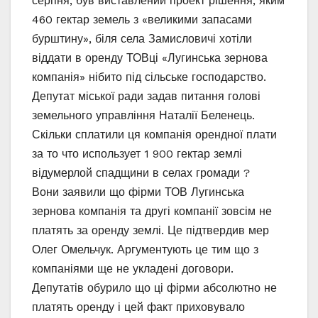
серпня, був виставлений проект рішення, яким
460 гектар земель з «великими запасами
бурштину», біля села Замисловичі хотіли
віддати в оренду ТОВці «Лугинська зернова
компанія» нібито під сільське господарство.
Депутат міської ради задав питання голові
земельного управління Наталії Беленець.
Скільки сплатили ця компанія орендної плати
за то что использует 1 900 гектар землі
відумерлой спадщини в селах громади ?
Вони заявили що фірми ТОВ Лугинська
зернова компанія та другі компанії зовсім не
платять за оренду землі. Це підтвердив мер
Олег Омельчук. Аргументують це тим що з
компаніями ще не укладені договори.
Депутатів обурило що ці фірми абсолютно не
платять оренду і цей факт приховувало