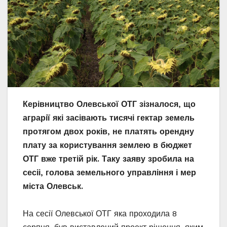
Керівництво Олевської ОТГ зізналося, що
аграрії які засівають тисячі гектар земель
протягом двох років, не платять орендну
плату за користування землею в бюджет
ОТГ вже третій рік. Таку заяву зробила на
сесіі, голова земельного управління і мер
міста Олевськ.
На сесії Олевської ОТГ яка проходила 8