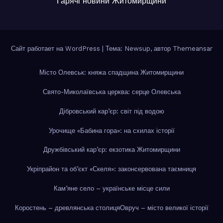
Гарячі новини Житомирщини
Сайт работает на WordPress
|
Тема: Newsup, автор
Themeansar
Місто Олевськ: княжа спадщина Житомирщини
Свято-Миколаївська церква: серце Олевська
Дібровський кар’єр: світ під водою
Урочище «Бабина гора»: на схилах історії
Дружбівський кар’єр: екзотика Житомирщини
Укріпрайон та об’єкт «Скеля»: законсервована таємниця
Кам’яне село – українське місце сили
Коростень – древлянська столиця
Овруч – місто великої історії