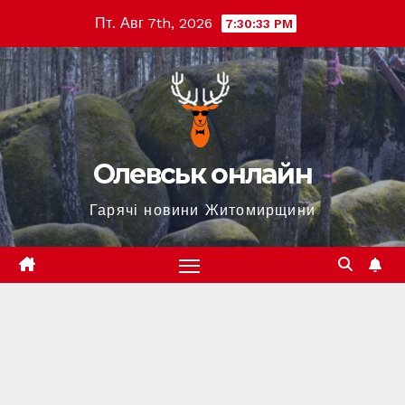
Перейти
Пт. Авг 7th, 2026
7:30:34 PM
к
содержимому
Олевськ онлайн
Гарячі новини Житомирщини