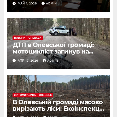
реформу армії: що
МАЙ 1, 2026
ADMIN
зміниться вже з червня
НОВИНИ
ОЛЕВСЬК
ДТП в Олевської громаді:
мотоцикліст загинув на
місці
АПР 17, 2026
ADMIN
ЖИТОМИРЩИНА
ОЛЕВСЬК
В Олевській громаді масово
вирізають ліси: Екоінспекція
б’є на сполох