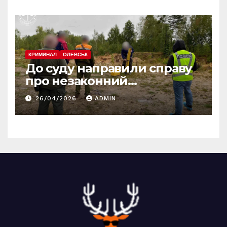
КРИМИНАЛ
ОЛЕВСЬК
До суду направили справу
про незаконний
промисловий видобуток
26/04/2026
ADMIN
пісковику на Олевщині