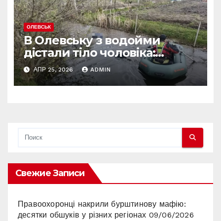
ОЛЕВСЬК
В Олевську з водойми
дістали тіло чоловіка:
обставини з’ясовує поліція
АПР 25, 2026
ADMIN
Свежие Записи
Правоохоронці накрили бурштинову мафію:
десятки обшуків у різних регіонах
09/06/2026