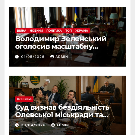
ВІЙНА
НОВИНИ
ПОЛІТИКА
ТОП
УКРАЇНА
Володимир Зеленський
оголосив масштабну
реформу армії: що
01/05/2026
ADMIN
зміниться вже з червня
ОЛЕВСЬК
Суд визнав бездіяльність
Олевської міськради та
зобов’язав усунути
30/04/2026
ADMIN
порушення