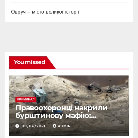
Овруч – місто великої історії
You missed
КРИМИНАЛ
Правоохоронці накрили
бурштинову мафію:
десятки обшуків у різних
09/06/2026
ADMIN
регіонах