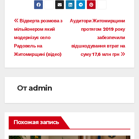
Навигация
Відверта розмова з
Аудитори Житомирщини
мільйонером який
протягом 2019 року
по
модернізує село
забезпечили
записям
Радовель на
відшкодування втрат на
Житомирщині (відео)
суму 17,6 млн грн
От
admin
Похожая запись