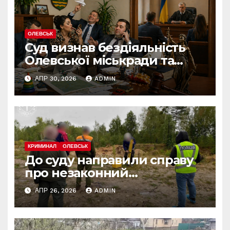
ОЛЕВСЬК
Суд визнав бездіяльність
Олевської міськради та
зобов’язав усунути
АПР 30, 2026
ADMIN
порушення
КРИМИНАЛ
ОЛЕВСЬК
До суду направили справу
про незаконний
промисловий видобуток
АПР 26, 2026
ADMIN
пісковику на Олевщині