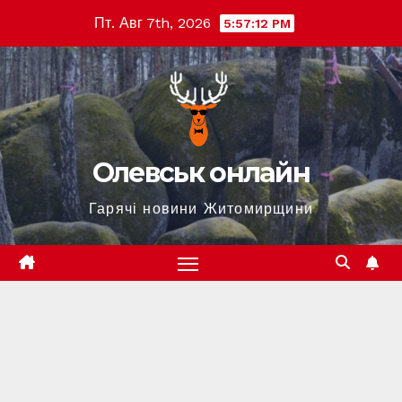
Перейти
Пт. Авг 7th, 2026
5:57:13 PM
к
содержимому
Олевськ онлайн
Гарячі новини Житомирщини