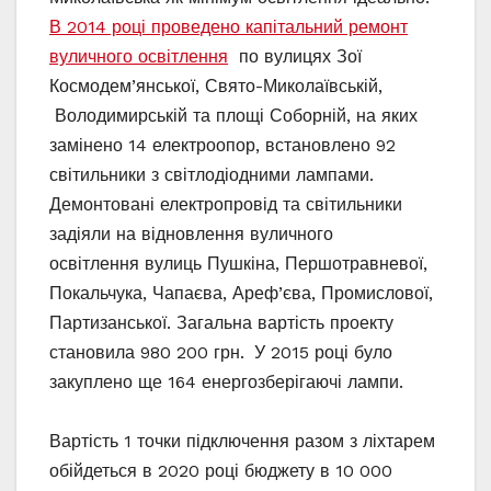
В 2014 році проведено капітальний ремонт
вуличного освітлення
по вулицях Зої
Космодем’янської, Свято-Миколаївській,
Володимирській та площі Соборній, на яких
замінено 14 електроопор, встановлено 92
світильники з світлодіодними лампами.
Демонтовані електропровід та світильники
задіяли на відновлення вуличного
освітлення вулиць Пушкіна, Першотравневої,
Покальчука, Чапаєва, Ареф’єва, Промислової,
Партизанської. Загальна вартість проекту
становила 980 200 грн.
У 2015 році було
закуплено ще 164 енергозберігаючі лампи.
Вартість 1 точки підключення разом з ліхтарем
обійдеться в 2020 році бюджету в 10 000