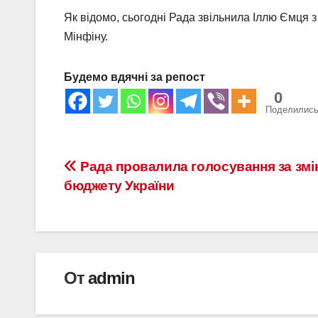
Як відомо, сьогодні Рада звільнила Іллю Ємця 
Мінфіну.
Будемо вдячні за репост
0
Поделилис
Навигация
Рада провалила голосування за змі
бюджету України
по
записям
От
admin