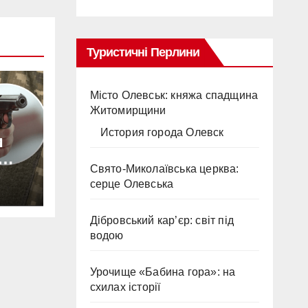
Туристичні Перлини
Місто Олевськ: княжа спадщина
Житомирщини
История города Олевск
и
Свято-Миколаївська церква:
серце Олевська
ння
Дібровський кар’єр: світ під
 СП
водою
Урочище «Бабина гора»: на
схилах історії