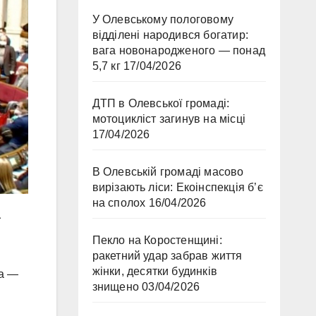
У Олевському пологовому
відділені народився богатир:
вага новонародженого — понад
5,7 кг
17/04/2026
ДТП в Олевської громаді:
мотоцикліст загинув на місці
17/04/2026
В Олевській громаді масово
вирізають ліси: Екоінспекція б’є
на сполох
16/04/2026
а
Пекло на Коростенщині:
ракетний удар забрав життя
жінки, десятки будинків
ва —
знищено
03/04/2026