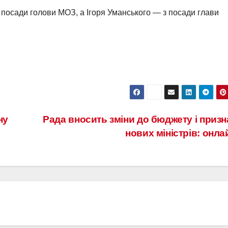
з посади голови МОЗ, а Ігоря Уманського — з посади глави
ь
ну
Рада вносить зміни до бюджету і приз
нових міністрів: онл