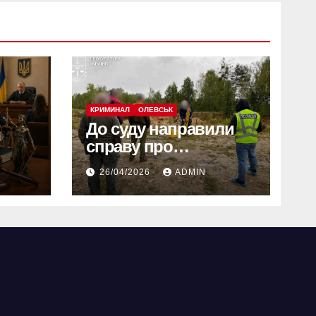
КРИМИНАЛ
ОЛЕВСЬК
До суду направили
справу про
ради
незаконний
26/04/2026
ADMIN
унути
промисловий
видобуток пісковику
на Олевщині