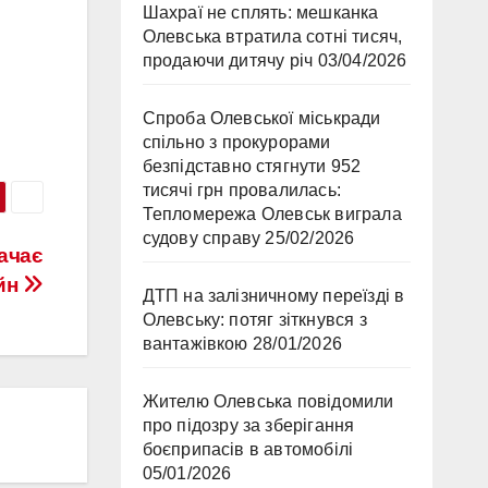
Шахраї не сплять: мешканка
Олевська втратила сотні тисяч,
продаючи дитячу річ
03/04/2026
Спроба Олевської міськради
спільно з прокурорами
безпідставно стягнути 952
тисячі грн провалилась:
Тепломережа Олевськ виграла
судову справу
25/02/2026
начає
айн
ДТП на залізничному переїзді в
Олевську: потяг зіткнувся з
вантажівкою
28/01/2026
Жителю Олевська повідомили
про підозру за зберігання
боєприпасів в автомобілі
05/01/2026