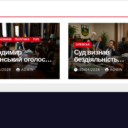
НОВИНИ
ПОЛІТИКА
ТОП
ОЛЕВСЬК
одимир
Суд визнав
нський оголосив
бездіяльність
штабну реформу
Олевської міськ
5/2026
ADMIN
30/04/2026
ADMIN
ї: що зміниться
та зобов’язав ус
з червня
порушення