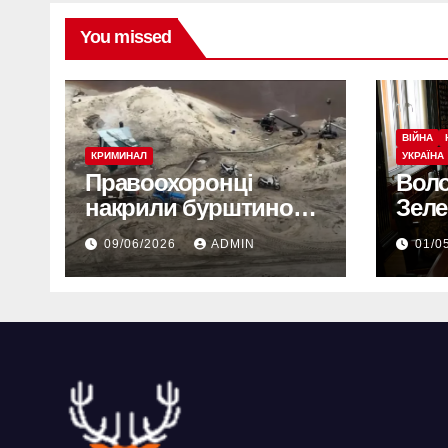
You missed
ВІЙНА
КРИМИНАЛ
УКРАЇНА
Правоохоронці
Вол
накрили бурштинову
Зеле
мафію: десятки
мас
09/06/2026
ADMIN
01/0
обшуків у різних
армі
регіонах
вже 