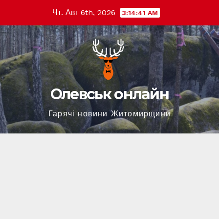
Перейти
Чт. Авг 6th, 2026
3:14:42 AM
к
содержимому
Олевськ онлайн
Гарячі новини Житомирщини