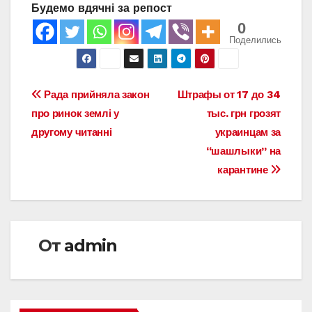
Будемо вдячні за репост
0
Поделились
Навигация
Рада прийняла закон
Штрафы от 17 до 34
про ринок землі у
тыс. грн грозят
по
другому читанні
украинцам за
записям
“шашлыки” на
карантине
От
admin