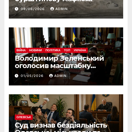
десятки обшуків у різних
09/06/2026
ADMIN
регіонах
ВІЙНА
НОВИНИ
ПОЛІТИКА
ТОП
УКРАЇНА
Володимир Зеленський
оголосив масштабну
реформу армії: що
01/05/2026
ADMIN
зміниться вже з червня
ОЛЕВСЬК
Суд визнав бездіяльність