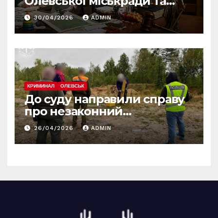
Олевської міськради та
зобов’язав усунути
30/04/2026
ADMIN
порушення
КРИМИНАЛ
ОЛЕВСЬК
До суду направили справу
про незаконний
промисловий видобуток
26/04/2026
ADMIN
пісковику на Олевщині