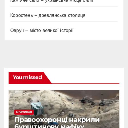
Кам’яне село – українське місце сили
Коростень – древлянська столиця
Овруч – місто великої історії
You missed
КРИМИНАЛ
Правоохоронці накрили
бурштинову мафію: