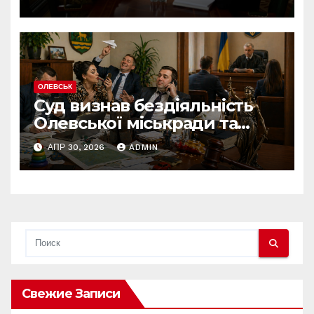
зміниться вже з червня
ОЛЕВСЬК
Суд визнав бездіяльність
Олевської міськради та
зобов’язав усунути
АПР 30, 2026
ADMIN
порушення
Свежие Записи