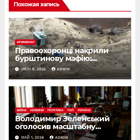
Похожая запись
КРИМИНАЛ
Правоохоронці накрили
бурштинову мафію:
десятки обшуків у різних
ИЮН 9, 2026
ADMIN
регіонах
ВІЙНА
НОВИНИ
ПОЛІТИКА
ТОП
УКРАЇНА
Володимир Зеленський
оголосив масштабну
реформу армії: що
МАЙ 1, 2026
ADMIN