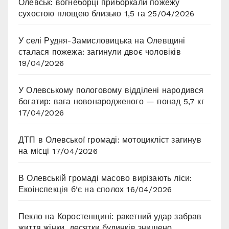
Олевськ: вогнеборці приборкали пожежу
сухостою площею близько 1,5 га
25/04/2026
У селі Рудня-Замисловицька на Олевщині
сталася пожежа: загинули двоє чоловіків
19/04/2026
У Олевському пологовому відділені народився
богатир: вага новонародженого — понад 5,7 кг
17/04/2026
ДТП в Олевської громаді: мотоцикліст загинув
на місці
17/04/2026
В Олевській громаді масово вирізають ліси:
Екоінспекція б’є на сполох
16/04/2026
Пекло на Коростенщині: ракетний удар забрав
життя жінки, десятки будинків знищено