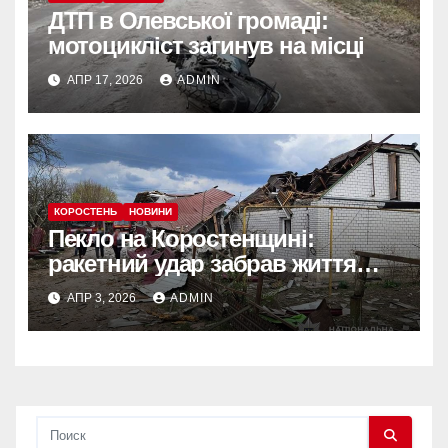
ДТП в Олевської громаді:
мотоцикліст загинув на місці
АПР 17, 2026
ADMIN
КОРОСТЕНЬ
НОВИНИ
Пекло на Коростенщині:
ракетний удар забрав життя
жінки, десятки будинків
АПР 3, 2026
ADMIN
знищено