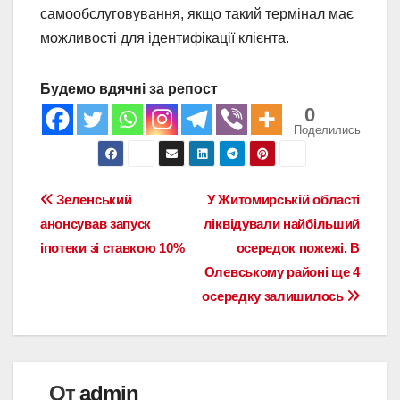
самообслуговування, якщо такий термінал має
можливості для ідентифікації клієнта.
Будемо вдячні за репост
0
Поделились
Навигация
Зеленський
У Житомирській області
анонсував запуск
ліквідували найбільший
по
іпотеки зі ставкою 10%
осередок пожежі. В
записям
Олевському районі ще 4
осередку залишилось
От
admin