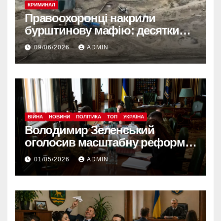
КРИМИНАЛ
Правоохоронці накрили
бурштинову мафію: десятки
обшуків у різних регіонах
09/06/2026
ADMIN
ВІЙНА
НОВИНИ
ПОЛІТИКА
ТОП
УКРАЇНА
Володимир Зеленський
оголосив масштабну реформу
армії: що зміниться вже з
01/05/2026
ADMIN
червня