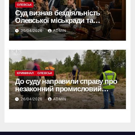
ОЛЕВСЬК
Суд визнав бездіяльність
Олевської міськради та
зобов’язав усунути порушення
30/04/2026
ADMIN
КРИМИНАЛ
ОЛЕВСЬК
До суду направили справу про
незаконний промисловий
видобуток пісковику на
26/04/2026
ADMIN
Олевщині