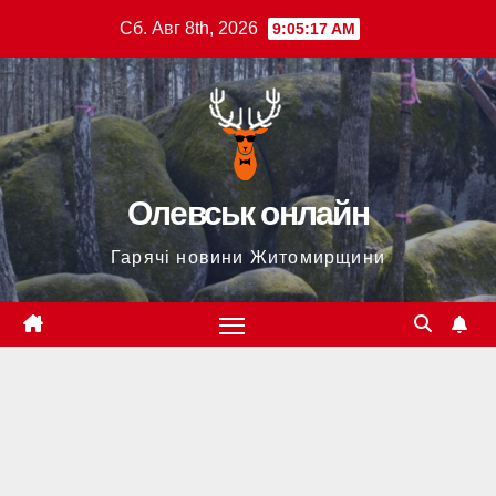
Перейти
Сб. Авг 8th, 2026
9:05:18 AM
к
содержимому
Олевськ онлайн
Гарячі новини Житомирщини