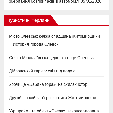
зберігання боєприпасів в автомобілі
05/01/2026
Туристичні Перлини
Місто Олевськ: княжа спадщина Житомирщини
История города Олевск
Свято-Миколаївська церква: серце Олевська
Дібровський кар’єр: світ під водою
Урочище «Бабина гора»: на схилах історії
Дружбівський кар’єр: екзотика Житомирщини
Укріпрайон та об’єкт «Скеля»: законсервована