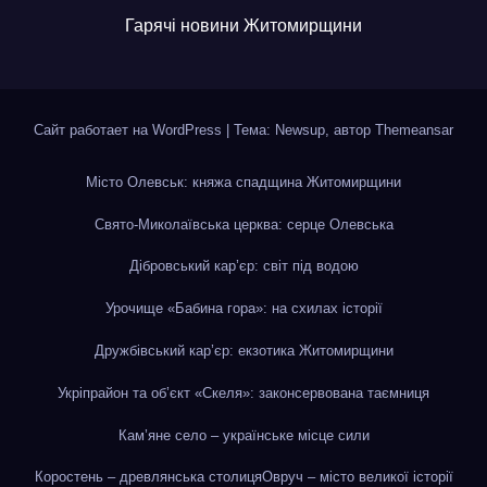
Гарячі новини Житомирщини
Сайт работает на WordPress
|
Тема: Newsup, автор
Themeansar
Місто Олевськ: княжа спадщина Житомирщини
Свято-Миколаївська церква: серце Олевська
Дібровський кар’єр: світ під водою
Урочище «Бабина гора»: на схилах історії
Дружбівський кар’єр: екзотика Житомирщини
Укріпрайон та об’єкт «Скеля»: законсервована таємниця
Кам’яне село – українське місце сили
Коростень – древлянська столиця
Овруч – місто великої історії