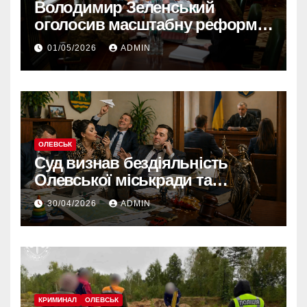
Володимир Зеленський
оголосив масштабну реформу
армії: що зміниться вже з
01/05/2026
ADMIN
червня
ОЛЕВСЬК
Суд визнав бездіяльність
Олевської міськради та
зобов’язав усунути порушення
30/04/2026
ADMIN
КРИМИНАЛ
ОЛЕВСЬК