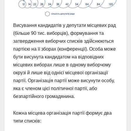
Висування кандидатів у депутати місцевих рад
(більше 90 тис. виборців), формування та
затвердження виборчих списків здійснюються
партією на її зборах (конференції). Особа може
бути висунута кандидатом на відповідних
місцевих виборах лише в одному виборчому
окрузі й лише від однієї місцевої організації
партії. Організація партії може висунути особу,
яка є членом цієї політичної партії, або
безпартійного громадянина.
Кожна місцева організація партії формує два
типи списків: