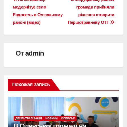
Навигация
модернізує село
громади прийняли
по
Радовель в Олевському
рішення створити
записям
районі (відео)
Першотравневу ОТГ
От
admin
Похожая запись
ДЕЦЕНТРАЛІЗАЦІЯ
НОВИНИ
ОЛЕВСЬК
В Олевської громаді на