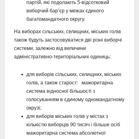
партій, які подолають 5-відсотковий
виборчий бар’єр у межах єдиного
багатомандатного округу.
На виборах сільських, селищних, міських голів
також будуть застосовуватися дві різні виборчі
системи, залежно від величини
адміністративно-територіальних одиниць:
для виборів сільських, селищних, міських
голів, а також старост: мажоритарна
система відносної більшості з
голосуванням в єдиному одномандатному
окрузі;
для виборів міських голів у містах з
кількістю виборців 90 тисяч і більше осіб
мажоритарна система абсолютної