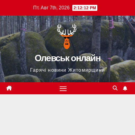
Перейти
Пт. Авг 7th, 2026
2:12:13 PM
к
содержимому
Олевськ онлайн
Гарячі новини Житомирщини