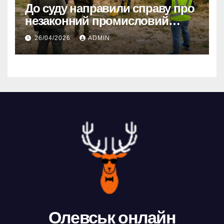
До суду направили справу про
незаконний промисловий
видобуток пісковику на
26/04/2026
ADMIN
Олевщині
Олевськ онлайн