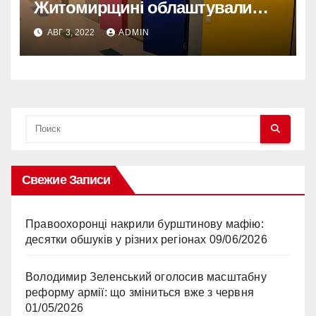
Житомирщині облаштували
підземні класи для навчання
АВГ 3, 2022
ADMIN
дітей (ФОТО)
Свежие Записи
Правоохоронці накрили бурштинову мафію:
десятки обшуків у різних регіонах
09/06/2026
Володимир Зеленський оголосив масштабну
реформу армії: що зміниться вже з червня
01/05/2026