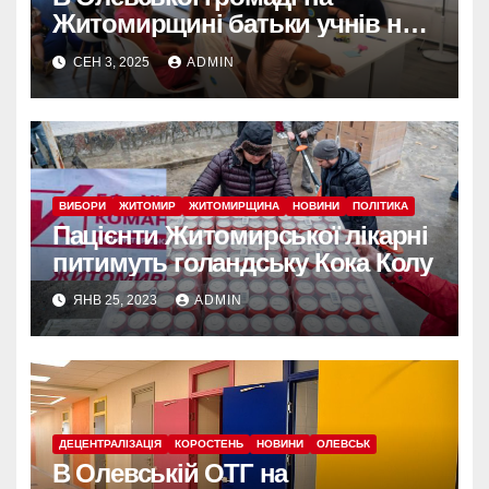
Житомирщині батьки учнів не
підтримали реорганізацію
СЕН 3, 2025
ADMIN
загальноосвітніх закладів
ВИБОРИ
ЖИТОМИР
ЖИТОМИРЩИНА
НОВИНИ
ПОЛІТИКА
Пацієнти Житомирської лікарні
питимуть голандську Кока Колу
ЯНВ 25, 2023
ADMIN
ДЕЦЕНТРАЛІЗАЦІЯ
КОРОСТЕНЬ
НОВИНИ
ОЛЕВСЬК
В Олевській ОТГ на