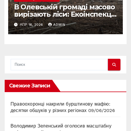
В Олевській громаді масово
вирізають ліси: Екоінспекція
б’є на сполох
АПР 16, 2026
ADMIN
Свежие Записи
Правоохоронці накрили бурштинову мафію:
десятки обшуків у різних регіонах
09/06/2026
Володимир Зеленський оголосив масштабну