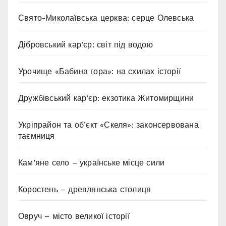
Свято-Миколаївська церква: серце Олевська
Дібровський кар’єр: світ під водою
Урочище «Бабина гора»: на схилах історії
Дружбівський кар’єр: екзотика Житомирщини
Укріпрайон та об’єкт «Скеля»: законсервована
таємниця
Кам’яне село – українське місце сили
Коростень – древлянська столиця
Овруч – місто великої історії