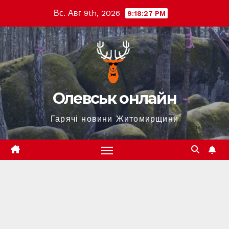
Перейти
Вс. Авг 9th, 2026
9:18:27 PM
к
содержимому
Олевськ онлайн
Гарячі новини Житомирщини