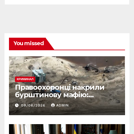
You missed
КРИМИНАЛ
Правоохоронці накрили
бурштинову мафію:
десятки обшуків у різних
09/06/2026
ADMIN
регіонах