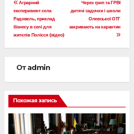
Навигация
Аграрний
Через грип та ГРВІ
експеримент села
дитячі садочки і школи
по
Радовель, приклад
Олевської ОТГ
записям
бізнесу в селі для
закривають на карантин
жителів Полісся (відео)
От
admin
Похожая запись