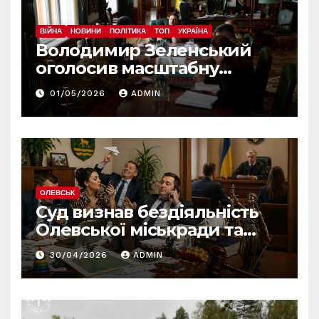
ВІЙНА
НОВИНИ
ПОЛІТИКА
ТОП
УКРАЇНА
Володимир Зеленський
оголосив масштабну
реформу армії: що
01/05/2026
ADMIN
зміниться вже з червня
ОЛЕВСЬК
Суд визнав бездіяльність
Олевської міськради та
зобов’язав усунути
30/04/2026
ADMIN
порушення