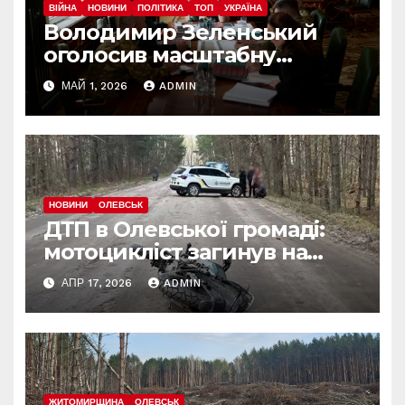
ВІЙНА
НОВИНИ
ПОЛІТИКА
ТОП
УКРАЇНА
Володимир Зеленський
оголосив масштабну
реформу армії: що
МАЙ 1, 2026
ADMIN
зміниться вже з червня
НОВИНИ
ОЛЕВСЬК
ДТП в Олевської громаді:
мотоцикліст загинув на
місці
АПР 17, 2026
ADMIN
ЖИТОМИРЩИНА
ОЛЕВСЬК