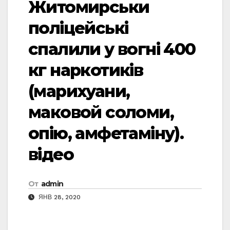
Житомирськи
поліцейські
спалили у вогні 400
кг наркотиків
(марихуани,
маковой соломи,
опію, амфетаміну).
відео
От
admin
ЯНВ 28, 2020