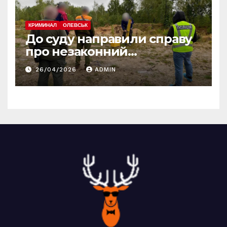
КРИМИНАЛ
ОЛЕВСЬК
До суду направили справу
про незаконний
промисловий видобуток
26/04/2026
ADMIN
пісковику на Олевщині