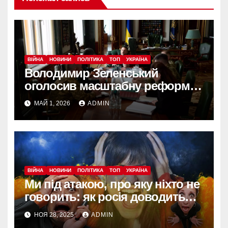
ВІЙНА
НОВИНИ
ПОЛІТИКА
ТОП
УКРАЇНА
Володимир Зеленський
оголосив масштабну реформу
армії: що зміниться вже з
МАЙ 1, 2026
ADMIN
червня
ВІЙНА
НОВИНИ
ПОЛІТИКА
ТОП
УКРАЇНА
Ми під атакою, про яку ніхто не
говорить: як росія доводить
українців до втоми, паніки й
НОЯ 28, 2025
ADMIN
розбрату