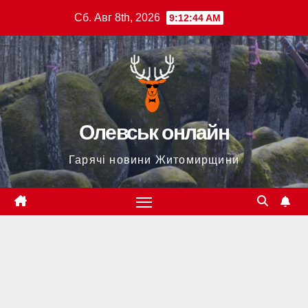
Перейти
Сб. Авг 8th, 2026
9:12:45 AM
к
содержимому
Олевськ онлайн
Гарячі новини Житомирщини