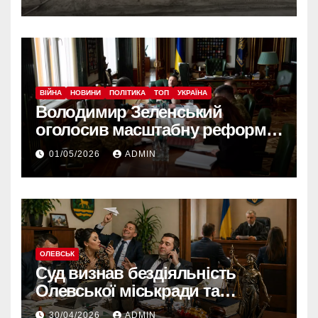
ВІЙНА
НОВИНИ
ПОЛІТИКА
ТОП
УКРАЇНА
Володимир Зеленський
оголосив масштабну реформу
армії: що зміниться вже з
01/05/2026
ADMIN
червня
ОЛЕВСЬК
Суд визнав бездіяльність
Олевської міськради та
зобов’язав усунути порушення
30/04/2026
ADMIN