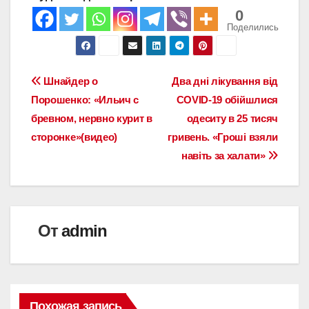
0
Поделились
Навигация
Шнайдер о
Два дні лікування від
Порошенко: «Ильич с
COVID-19 обійшлися
по
бревном, нервно курит в
одеситу в 25 тисяч
записям
сторонке»(видео)
гривень. «Гроші взяли
навіть за халати»
От
admin
Похожая запись