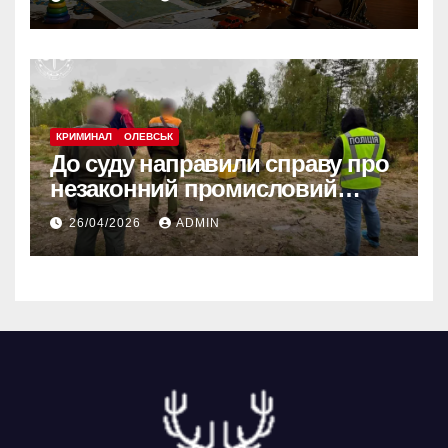
КРИМИНАЛ
ОЛЕВСЬК
До суду направили справу про
незаконний промисловий
видобуток пісковику на
26/04/2026
ADMIN
Олевщині