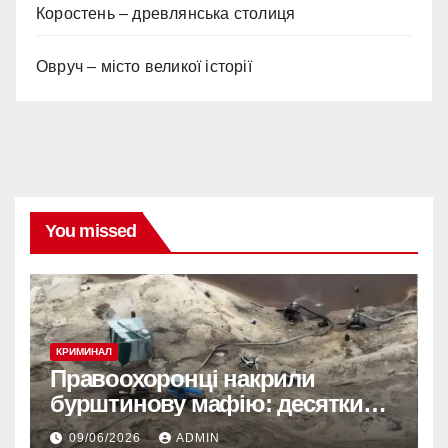
Коростень – древлянська столиця
Овруч – місто великої історії
You missed
КРИМИНАЛ
Правоохоронці накрили
бурштинову мафію: десятки
обшуків у різних регіонах
09/06/2026
ADMIN