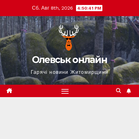
Перейти
Сб. Авг 8th, 2026
4:50:43 PM
к
содержимому
Олевськ онлайн
Гарячі новини Житомирщини