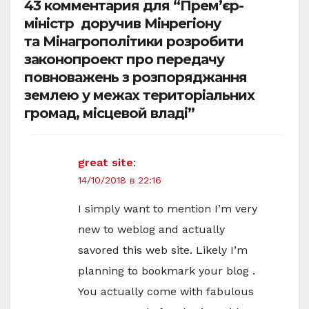
43 комментария для “Прем’єр-
міністр доручив Мінрегіону
та Мінагрополітики розробити
законопроект про передачу
повноважень з розпоряджання
землею у межах територіальних
громад, місцевой владі”
great site
:
14/10/2018 в 22:16
I simply want to mention I’m very
new to weblog and actually
savored this web site. Likely I’m
planning to bookmark your blog .
You actually come with fabulous