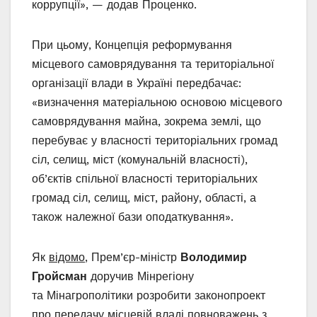
коррупції», — додав Проценко.
При цьому, Концепція реформування
місцевого самоврядування та територіальної
організації влади в Україні передбачає:
«визначення матеріальною основою місцевого
самоврядування майна, зокрема землі, що
перебуває у власності територіальних громад
сіл, селищ, міст (комунальній власності),
об’єктів спільної власності територіальних
громад сіл, селищ, міст, району, області, а
також належної бази оподаткування».
Як
відомо
, Прем’єр-міністр
Володимир
Гройсман
доручив Мінрегіону
та Мінагрополітики розробити законопроект
про передачу місцевій владі повноважень з